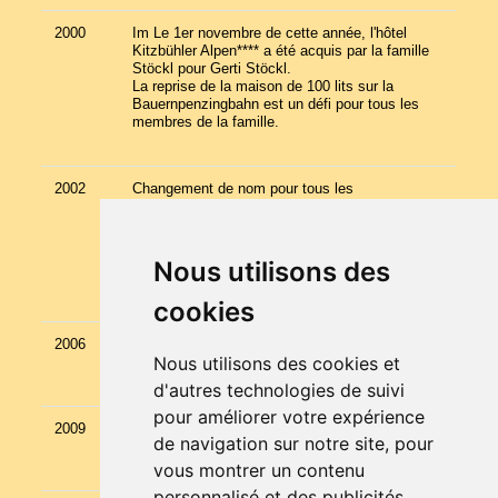
2000
Im Le 1er novembre de cette année, l'hôtel
Kitzbühler Alpen**** a été acquis par la famille
Stöckl pour Gerti Stöckl.
La reprise de la maison de 100 lits sur la
Bauernpenzingbahn est un défi pour tous les
membres de la famille.
2002
Changement de nom pour tous les
établissements en Kaiserhotels.
Achat de l'immeuble par la famille, à côté du
Müllnerhof.
8 appartements bien entretenus font désormais
Nous utilisons des
partie du portefeuille du Kaiserhotelsbetriebe.
cookies
2006
Remise de l'hôtel Neuwirt à Leonhard Stöckl
Nous utilisons des cookies et
Christian Stoeckl.
d'autres technologies de suivi
pour améliorer votre expérience
2009
Extension de salle Neuwirt – Extension du sud -
de navigation sur notre site, pour
pièces en vis-à-vis 6 chambres.
vous montrer un contenu
personnalisé et des publicités