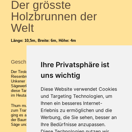
Der grösste
Holzbrunnen der
Welt
Länge: 10,5m, Breite: 6m, Höhe: 4m
Geschichte unseres Holzbrunnens
Ihre Privatsphäre ist
Der Tiroler Werner Thum baute in fast dreijähriger Arbeit einen
uns wichtig
Riesenbrunnen aus einer 360 Jahre alten Tanne aus dem
Unkener Heutal. Vor fast drei Jahren durfte der
Sägewerksbesitzer und Holzkünstler Werner Thum aus Waidring
Diese Website verwendet Cookies
diese Tanne, die im Gebiet der österreichischen Bundesforste
im Heutal in Unken stand, umschneiden.
und Targeting Technologien, um
Ihnen ein besseres Internet-
Thum musste dazu ein 1,50 Meter langes Sägeblatt verwenden,
Erlebnis zu ermöglichen und die
zum Transport wurde ein 50-Tonnen-Lkw eingesetzt. Danach
ging es an die Arbeit. Gemeinsam mit einem Angestellten wurde
Werbung, die Sie sehen, besser an
der Baumriese mit einem Durchmesser von fast zwei Metern mit
Ihre Bedürfnisse anzupassen.
Säge und Hacke bearbeitet.
Diese Technologien nutzen wir