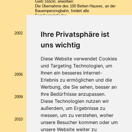
Gerti Stöckl, erworben.
Die Übernahme des 100 Betten Hauses, an der
Bauernpenzingbahn, fordert alle
Familienmitglieder.
Ihre Privatsphäre ist
2002
Namensänderung für alle Betriebe auf
Kaiserhotels.
Kauf des Appartementhauses durch die Familie,
uns wichtig
neben dem Müllnerhof.
8 gepflegte Appartements gehören nun zum
Portfolio der Kaiserhotelsbetriebe.
Diese Website verwendet Cookies
und Targeting Technologien, um
Ihnen ein besseres Internet-
2006
Übergabe des Hotel Neuwirt von Leonhard
Erlebnis zu ermöglichen und die
Stöckl an Christian Stöckl.
Werbung, die Sie sehen, besser an
Ihre Bedürfnisse anzupassen.
2009
Zimmeranbau Neuwirt – Erweiterung der
Diese Technologien nutzen wir
südseitigen Zimmer um 6 Räume.
außerdem, um Ergebnisse zu
messen, um zu verstehen, woher
2010
Die Eisbahn hinter dem Hotel Neuwirt wird
unsere Besucher kommen oder um
asphaltiert, dadurch wird die beliebte Bahn nicht
unsere Website weiter zu
nur im Winter, sondern auch im Sommer von