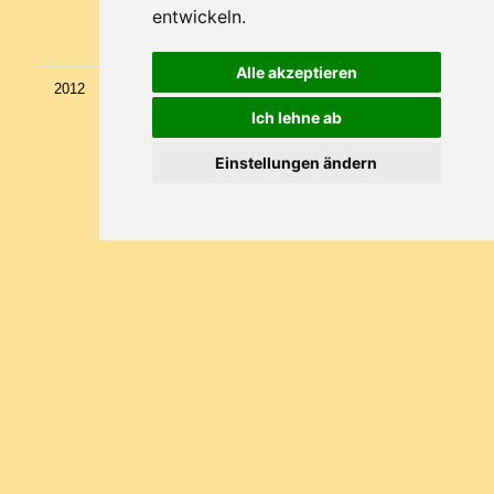
den Oberndorfer Eisschützen und den Gästen
entwickeln.
genutzt.
Alle akzeptieren
2012
Kaiserhotel Kitzbühler Alpen**** – Herbst -
Beginn der umfangreichen Umbauarbeiten im
Ich lehne ab
Hotel.
1 Baustufe – Hotellift Neubau bis in den 4.
Stock.
Einstellungen ändern
Neubau Stiegenhaus vom 3. in den 4. Stock.
Erweiterung Vorraum Wellness –
Umkleidemöglichkeit für die Müllnerhof und
Appartemenhaus Gäste.
2013
Kaiserhotel Kitzbühler Alpen**** – im Frühjahr
Generalsanierung bzw. Neubau des 1. und 2.
Stockes – alle Zimmer werden als
Familieneinheiten neu gebaut.
Kompleter Neubau der Heizungsanlage,
Umstellung von Stromheizung auf Ortswärme
der Firma Egger Neugestaltung des
Kinderanimationshauses
Im Herbst 2013 Generalsanierung des 3. Stocks
mit 5 neuen Bädern.
Müllnerhof – zusätzlich zur bestehenden