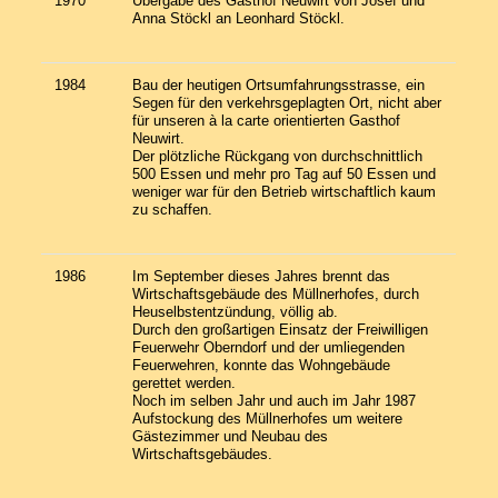
1970
Übergabe des Gasthof Neuwirt von Josef und
Anna Stöckl an Leonhard Stöckl.
1984
Bau der heutigen Ortsumfahrungsstrasse, ein
Segen für den verkehrsgeplagten Ort, nicht aber
für unseren à la carte orientierten Gasthof
Neuwirt.
Der plötzliche Rückgang von durchschnittlich
500 Essen und mehr pro Tag auf 50 Essen und
weniger war für den Betrieb wirtschaftlich kaum
zu schaffen.
1986
Im September dieses Jahres brennt das
Wirtschaftsgebäude des Müllnerhofes, durch
Heuselbstentzündung, völlig ab.
Durch den großartigen Einsatz der Freiwilligen
Feuerwehr Oberndorf und der umliegenden
Feuerwehren, konnte das Wohngebäude
gerettet werden.
Noch im selben Jahr und auch im Jahr 1987
Aufstockung des Müllnerhofes um weitere
Gästezimmer und Neubau des
Wirtschaftsgebäudes.